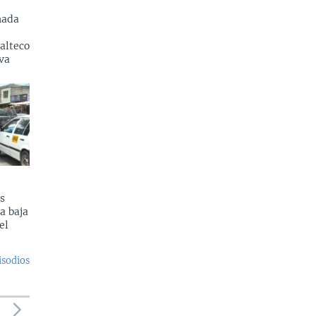
nada
alteco
va
s
a baja
el
isodios