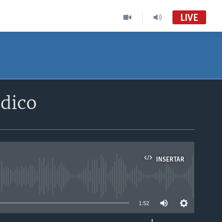
LIVE
dico
INSERTAR
able
1:52