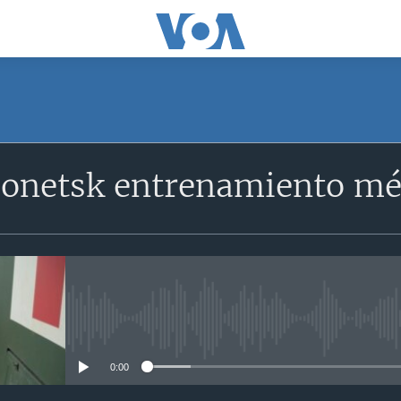
Donetsk entrenamiento mé
No media source currently avail
0:00