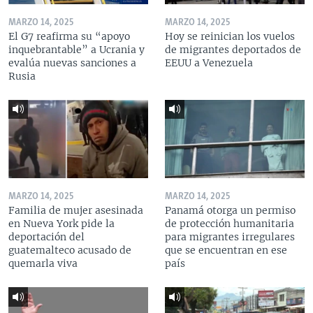
MARZO 14, 2025
MARZO 14, 2025
El G7 reafirma su “apoyo
Hoy se reinician los vuelos
inquebrantable” a Ucrania y
de migrantes deportados de
evalúa nuevas sanciones a
EEUU a Venezuela
Rusia
MARZO 14, 2025
MARZO 14, 2025
Familia de mujer asesinada
Panamá otorga un permiso
en Nueva York pide la
de protección humanitaria
deportación del
para migrantes irregulares
guatemalteco acusado de
que se encuentran en ese
quemarla viva
país