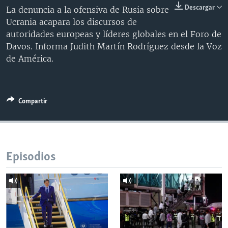
Descargar
La denuncia a la ofensiva de Rusia sobre
MULTIMEDIA
VENEZUELA
NICARAGUA
ECONOMÍA
Ucrania acapara los discursos de
PROGRAMAS TV
BRASIL
ENTRETENIMIENTO Y CULTURA
VIDEOS
autoridades europeas y líderes globales en el Foro de
Davos. Informa Judith Martín Rodríguez desde la Voz
RADIO
TECNOLOGÍA
FOTOGRAFÍA
EL MUNDO AL DÍA
de América.
DIRECT
DEPORTES
AUDIOS
FORO INTERAMERICANO
AVANCE INFORMATIVO
DOCUMENTALES DE LA VOA
CIENCIA Y SALUD
VISIÓN 360
AUDIONOTICIAS
LAS CLAVES
BUENOS DÍAS AMÉRICA
Compartir
Learning English
PANORAMA
ESTADOS UNIDOS AL DÍA
SÍGANOS
EL MUNDO AL DÍA [RADIO]
Episodios
FORO [RADIO]
DEPORTIVO INTERNACIONAL
Idiomas
NOTA ECONÓMICA
ENTRETENIMIENTO