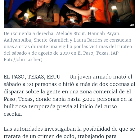
MULTIMEDIA
VENEZUELA
NICARAGUA
ECONOMÍA
PROGRAMAS TV
BRASIL
ENTRETENIMIENTO Y CULTURA
VIDEOS
RADIO
TECNOLOGÍA
FOTOGRAFÍA
EL MUNDO AL DÍA
De izquierda a derecha, Melody Stout, Hannah Payan,
DIRECT
DEPORTES
AUDIOS
FORO INTERAMERICANO
AVANCE INFORMATIVO
Aaliyah Alba, Sherie Gramlich y Laura Barrios se consuelan
unas a otras durante una vigilia por las víctimas del tiroteo
DOCUMENTALES DE LA VOA
CIENCIA Y SALUD
VISIÓN 360
AUDIONOTICIAS
del sábado 3 de agosto de 2019 en El Paso, Texas. (AP
Foto/John Locher)
LAS CLAVES
BUENOS DÍAS AMÉRICA
Learning English
PANORAMA
ESTADOS UNIDOS AL DÍA
EL PASO, TEXAS, EEUU —
Un joven armado mató el
SÍGANOS
sábado a 20 personas e hirió a más de dos docenas al
EL MUNDO AL DÍA [RADIO]
disparar sobre la gente en una zona comercial de El
FORO [RADIO]
Paso, Texas, donde había hasta 3.000 personas en la
bulliciosa temporada previa al inicio del curso
DEPORTIVO INTERNACIONAL
Idiomas
escolar.
NOTA ECONÓMICA
Las autoridades investigaban la posibilidad de que se
ENTRETENIMIENTO
tratara de un crimen de odio, trabajando para