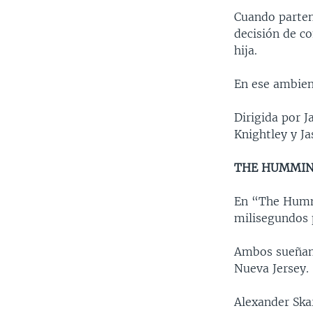
Cuando parten
decisión de co
hija.
En ese ambient
Dirigida por 
Knightley y Ja
THE HUMMIN
En “The Hummi
milisegundos 
Ambos sueñan c
Nueva Jersey.
Alexander Ska