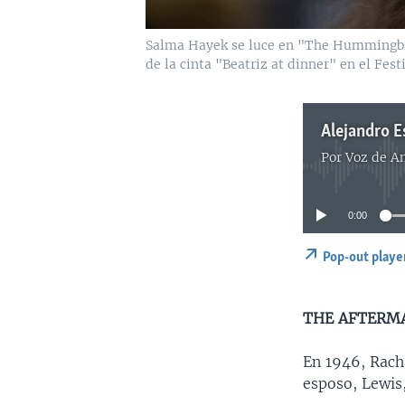
Salma Hayek se luce en "The Hummingbird
de la cinta "Beatriz at dinner" en el Fes
Alejandro E
Por
Voz de A
0:00
Pop-out playe
THE AFTERM
En 1946, Rach
esposo, Lewis,