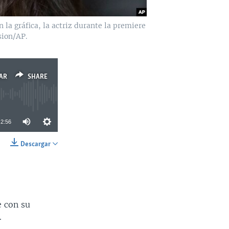
a gráfica, la actriz durante la premiere
sion/AP.
AR
SHARE
2:56
Descargar
SHARE
e con su
.