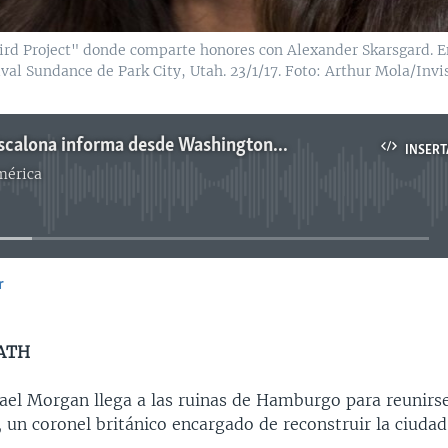
 Project" donde comparte honores con Alexander Skarsgard. En l
tival Sundance de Park City, Utah. 23/1/17. Foto: Arthur Mola/Invi
scalona informa desde Washington...
INSERT
mérica
No media source currently available
r
INSERTAR
ATH
ael Morgan llega a las ruinas de Hamburgo para reunirs
 un coronel británico encargado de reconstruir la ciudad