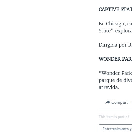
CAPTIVE STA
En Chicago, c
State" explora
Dirigida por 
WONDER PAR
“Wonder Park”
parque de div
atrevida.
Compartir
This item is part of
Entretenimiento y