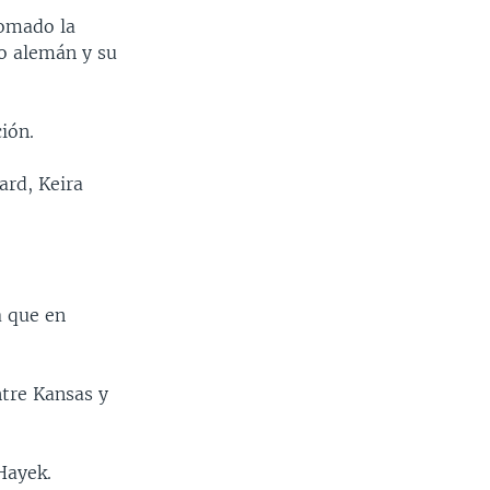
tomado la
do alemán y su
ión.
ard, Keira
 que en
ntre Kansas y
Hayek.