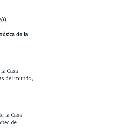
a))
música de la
 la Casa
as del mundo,
e la Casa
lones de