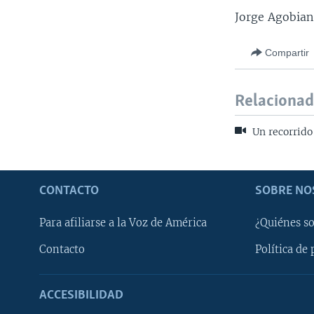
Jorge Agobian
Compartir
Relaciona
Un recorrido
CONTACTO
SOBRE NO
Para afiliarse a la Voz de América
¿Quiénes s
Contacto
Política de 
ACCESIBILIDAD
Learning English