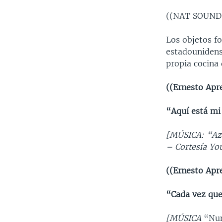
((NAT SOUND
Los objetos fo
estadounidens
propia cocina 
((Ernesto Apr
“Aquí está mi
[MÚSICA: “Azú
– Cortesía You
((Ernesto Apr
“Cada vez que 
[MÚSICA
“Nun