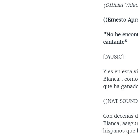
(Official Vide
((Ernesto Apr
“No he encontr
cantante”
[MUSIC]
Y es en esta v
Blanca… como 
que ha ganado
((NAT SOUND: 
Con decenas d
Blanca, asegur
hispanos que 