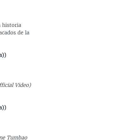
 historia
acados de la
a))
icial Video)
a))
iene Tumbao