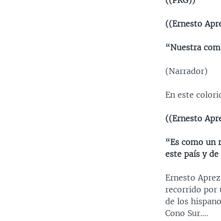
((PKG))
((Ernesto Apr
“Nuestra comu
(Narrador)
En este colori
((Ernesto Apr
“Es como un r
este país y de 
Ernesto Apreza
recorrido por
de los hispano
Cono Sur….