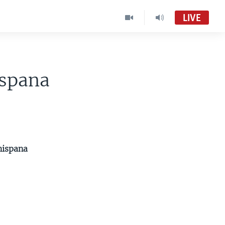
LIVE
ispana
hispana