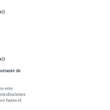
a))
a))
ortante de
en este
ontribuciones
ico hasta el