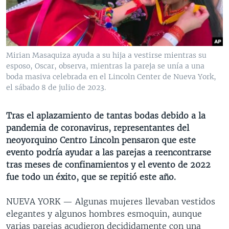
MULTIMEDIA
VENEZUELA
NICARAGUA
ECONOMÍA
PROGRAMAS TV
BRASIL
ENTRETENIMIENTO Y CULTURA
VIDEOS
RADIO
TECNOLOGÍA
FOTOGRAFÍA
EL MUNDO AL DÍA
Mirian Masaquiza ayuda a su hija a vestirse mientras su
DIRECT
DEPORTES
AUDIOS
FORO INTERAMERICANO
AVANCE INFORMATIVO
esposo, Oscar, observa, mientras la pareja se unía a una
boda masiva celebrada en el Lincoln Center de Nueva York,
DOCUMENTALES DE LA VOA
CIENCIA Y SALUD
VISIÓN 360
AUDIONOTICIAS
el sábado 8 de julio de 2023.
LAS CLAVES
BUENOS DÍAS AMÉRICA
Learning English
Tras el aplazamiento de tantas bodas debido a la
PANORAMA
ESTADOS UNIDOS AL DÍA
pandemia de coronavirus, representantes del
SÍGANOS
EL MUNDO AL DÍA [RADIO]
neoyorquino Centro Lincoln pensaron que este
evento podría ayudar a las parejas a reencontrarse
FORO [RADIO]
tras meses de confinamientos y el evento de 2022
DEPORTIVO INTERNACIONAL
fue todo un éxito, que se repitió este año.
Idiomas
NOTA ECONÓMICA
NUEVA YORK —
Algunas mujeres llevaban vestidos
ENTRETENIMIENTO
elegantes y algunos hombres esmoquin, aunque
varias parejas acudieron decididamente con una