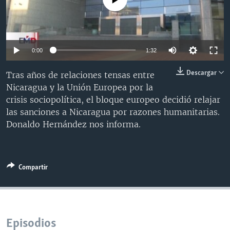
MULTIMEDIA
VENEZUELA
NICARAGUA
ECONOMÍA
PROGRAMAS TV
BRASIL
ENTRETENIMIENTO Y CULTURA
VIDEOS
RADIO
TECNOLOGÍA
FOTOGRAFÍA
EL MUNDO AL DÍA
0:00
1:32
DIRECT
DEPORTES
AUDIOS
FORO INTERAMERICANO
AVANCE INFORMATIVO
Descargar
Tras años de relaciones tensas entre
DOCUMENTALES DE LA VOA
CIENCIA Y SALUD
VISIÓN 360
AUDIONOTICIAS
Nicaragua y la Unión Europea por la
crisis sociopolítica, el bloque europeo decidió relajar
LAS CLAVES
BUENOS DÍAS AMÉRICA
Learning English
las sanciones a Nicaragua por razones humanitarias.
PANORAMA
ESTADOS UNIDOS AL DÍA
Donaldo Hernández nos informa.
SÍGANOS
EL MUNDO AL DÍA [RADIO]
FORO [RADIO]
Compartir
DEPORTIVO INTERNACIONAL
Idiomas
NOTA ECONÓMICA
ENTRETENIMIENTO
Episodios