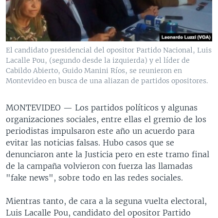
MULTIMEDIA
VENEZUELA
NICARAGUA
ECONOMÍA
PROGRAMAS TV
BRASIL
ENTRETENIMIENTO Y CULTURA
VIDEOS
RADIO
TECNOLOGÍA
FOTOGRAFÍA
EL MUNDO AL DÍA
El candidato presidencial del opositor Partido Nacional, Luis
Lacalle Pou, (segundo desde la izquierda) y el líder de
DIRECT
DEPORTES
AUDIOS
FORO INTERAMERICANO
AVANCE INFORMATIVO
Cabildo Abierto, Guido Manini Ríos, se reunieron en
DOCUMENTALES DE LA VOA
CIENCIA Y SALUD
VISIÓN 360
AUDIONOTICIAS
Montevideo en busca de una aliazan de partidos opositores.
LAS CLAVES
BUENOS DÍAS AMÉRICA
Learning English
MONTEVIDEO —
Los partidos políticos y algunas
PANORAMA
ESTADOS UNIDOS AL DÍA
organizaciones sociales, entre ellas el gremio de los
periodistas impulsaron este año un acuerdo para
SÍGANOS
EL MUNDO AL DÍA [RADIO]
evitar las noticias falsas. Hubo casos que se
FORO [RADIO]
denunciaron ante la Justicia pero en este tramo final
de la campaña volvieron con fuerza las llamadas
DEPORTIVO INTERNACIONAL
"fake news", sobre todo en las redes sociales.
Idiomas
NOTA ECONÓMICA
Mientras tanto, de cara a la seguna vuelta electoral,
ENTRETENIMIENTO
Luis Lacalle Pou, candidato del opositor Partido