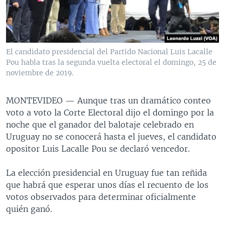
MULTIMEDIA
VENEZUELA
NICARAGUA
ECONOMÍA
PROGRAMAS TV
BRASIL
ENTRETENIMIENTO Y CULTURA
VIDEOS
RADIO
TECNOLOGÍA
FOTOGRAFÍA
EL MUNDO AL DÍA
El candidato presidencial del Partido Nacional Luis Lacalle
Pou habla tras la segunda vuelta electoral el domingo, 25 de
DIRECT
DEPORTES
AUDIOS
FORO INTERAMERICANO
AVANCE INFORMATIVO
noviembre de 2019.
DOCUMENTALES DE LA VOA
CIENCIA Y SALUD
VISIÓN 360
AUDIONOTICIAS
LAS CLAVES
BUENOS DÍAS AMÉRICA
MONTEVIDEO —
Aunque tras un dramático conteo
Learning English
voto a voto la Corte Electoral dijo el domingo por la
PANORAMA
ESTADOS UNIDOS AL DÍA
noche que el ganador del balotaje celebrado en
SÍGANOS
EL MUNDO AL DÍA [RADIO]
Uruguay no se conocerá hasta el jueves, el candidato
opositor Luis Lacalle Pou se declaró vencedor.
FORO [RADIO]
DEPORTIVO INTERNACIONAL
La elección presidencial en Uruguay fue tan reñida
Idiomas
que habrá que esperar unos días el recuento de los
NOTA ECONÓMICA
votos observados para determinar oficialmente
ENTRETENIMIENTO
quién ganó.