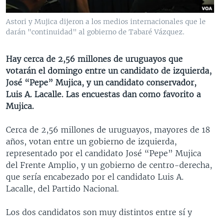
MULTIMEDIA
VENEZUELA
NICARAGUA
ECONOMÍA
Astori y Mujica dijeron a los medios internacionales que le
PROGRAMAS TV
BRASIL
ENTRETENIMIENTO Y CULTURA
VIDEOS
darán "continuidad" al gobierno de Tabaré Vázquez.
RADIO
TECNOLOGÍA
FOTOGRAFÍA
EL MUNDO AL DÍA
Hay cerca de 2,56 millones de uruguayos que
DIRECT
DEPORTES
AUDIOS
FORO INTERAMERICANO
AVANCE INFORMATIVO
votarán el domingo entre un candidato de izquierda,
DOCUMENTALES DE LA VOA
CIENCIA Y SALUD
VISIÓN 360
AUDIONOTICIAS
José “Pepe” Mujica, y un candidato conservador,
Luis A. Lacalle. Las encuestas dan como favorito a
LAS CLAVES
BUENOS DÍAS AMÉRICA
Mujica.
Learning English
PANORAMA
ESTADOS UNIDOS AL DÍA
Cerca de 2,56 millones de uruguayos, mayores de 18
SÍGANOS
EL MUNDO AL DÍA [RADIO]
años, votan entre un gobierno de izquierda,
FORO [RADIO]
representado por el candidato José “Pepe” Mujica
del Frente Amplio, y un gobierno de centro-derecha,
DEPORTIVO INTERNACIONAL
que sería encabezado por el candidato Luis A.
Idiomas
NOTA ECONÓMICA
Lacalle, del Partido Nacional.
ENTRETENIMIENTO
Los dos candidatos son muy distintos entre sí y