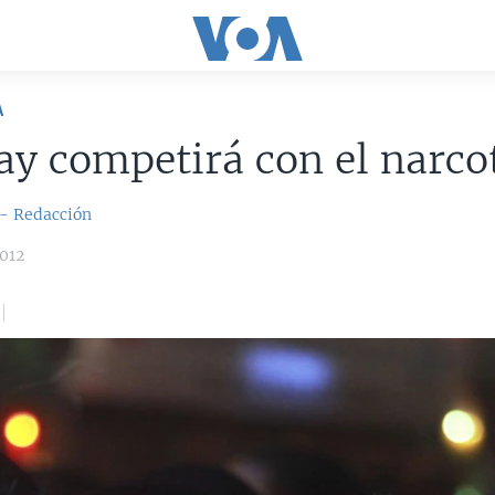
A
y competirá con el narco
 - Redacción
012