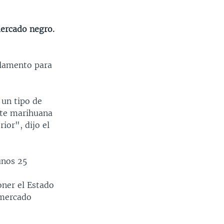
mercado negro.
rlamento para
un tipo de
nte marihuana
ior", dijo el
unos 25
oner el Estado
 mercado