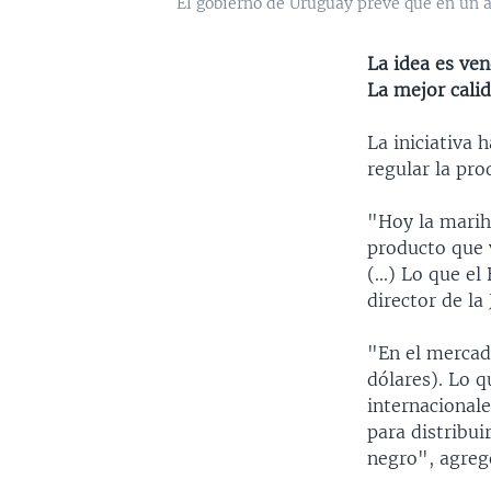
El gobierno de Uruguay prevé que en un a
La idea es ve
La mejor cali
La iniciativa 
regular la pro
"Hoy la marih
producto que 
(...) Lo que e
director de la
"En el mercad
dólares). Lo 
internacionale
para distribu
negro", agreg