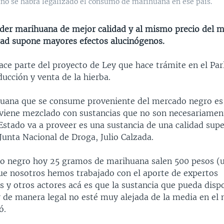
ño se habrá legalizado el consumo de marihuana en ese país.
nder marihuana de mejor calidad y al mismo precio del 
dad supone mayores efectos alucinógenos.
hace parte del proyecto de Ley que hace trámite en el Pa
ducción y venta de la hierba.
uana que se consume proveniente del mercado negro es 
viene mezclado con sustancias que no son necesariame
l Estado va a proveer es una sustancia de una calidad super
 Junta Nacional de Droga, Julio Calzada.
o negro hoy 25 gramos de marihuana salen 500 pesos (
que nosotros hemos trabajado con el aporte de expertos
s y otros actores acá es que la sustancia que pueda disp
ir de manera legal no esté muy alejada de la media en el
ó.