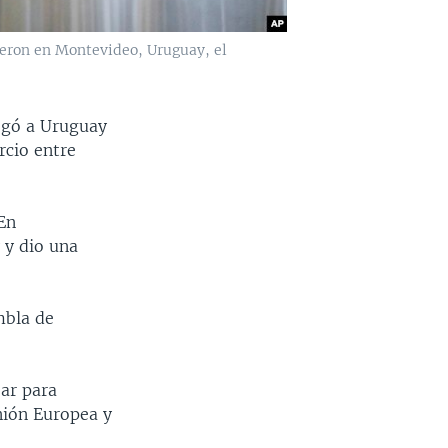
ieron en Montevideo, Uruguay, el
legó a Uruguay
rcio entre
En
 y dio una
mbla de
jar para
nión Europea y