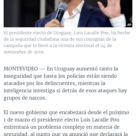
MULTIMEDIA
VENEZUELA
NICARAGUA
ECONOMÍA
PROGRAMAS TV
BRASIL
ENTRETENIMIENTO Y CULTURA
VIDEOS
RADIO
TECNOLOGÍA
FOTOGRAFÍA
EL MUNDO AL DÍA
El presidente electo de Uruguay, Luis Lacalle Pou, ha hecho
DIRECT
DEPORTES
AUDIOS
FORO INTERAMERICANO
AVANCE INFORMATIVO
de la seguridad ciudadana una de sus consignas de la
campaña que lo llevó a la victoria electoral el 24 de
DOCUMENTALES DE LA VOA
CIENCIA Y SALUD
VISIÓN 360
AUDIONOTICIAS
noviembre de 2019.
LAS CLAVES
BUENOS DÍAS AMÉRICA
Learning English
MONTEVIDEO —
En Uruguay aumentó tanto la
PANORAMA
ESTADOS UNIDOS AL DÍA
inseguridad que hasta los policías están siendo
SÍGANOS
EL MUNDO AL DÍA [RADIO]
atacados por los delincuentes, mientras la
inteligencia investiga si detrás de esos ataques hay
FORO [RADIO]
grupos de narcos.
DEPORTIVO INTERNACIONAL
Idiomas
El nuevo gobierno que encabezará desde el próximo
NOTA ECONÓMICA
1 de marzo el presidente electo Luis Lacalle Pou
ENTRETENIMIENTO
enfrentará un problema complejo en materia de
seguridad, al punto que ya anunció que declarará la