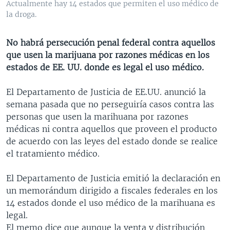
Actualmente hay 14 estados que permiten el uso médico de
MULTIMEDIA
VENEZUELA
NICARAGUA
ECONOMÍA
la droga.
PROGRAMAS TV
BRASIL
ENTRETENIMIENTO Y CULTURA
VIDEOS
No habrá persecución penal federal contra aquellos
RADIO
TECNOLOGÍA
FOTOGRAFÍA
EL MUNDO AL DÍA
que usen la marijuana por razones médicas en los
DIRECT
DEPORTES
AUDIOS
FORO INTERAMERICANO
AVANCE INFORMATIVO
estados de EE. UU. donde es legal el uso médico.
DOCUMENTALES DE LA VOA
CIENCIA Y SALUD
VISIÓN 360
AUDIONOTICIAS
El Departamento de Justicia de EE.UU. anunció la
LAS CLAVES
BUENOS DÍAS AMÉRICA
semana pasada que no perseguiría casos contra las
Learning English
personas que usen la marihuana por razones
PANORAMA
ESTADOS UNIDOS AL DÍA
médicas ni contra aquellos que proveen el producto
SÍGANOS
EL MUNDO AL DÍA [RADIO]
de acuerdo con las leyes del estado donde se realice
el tratamiento médico.
FORO [RADIO]
DEPORTIVO INTERNACIONAL
El Departamento de Justicia emitió la declaración en
Idiomas
un memorándum dirigido a fiscales federales en los
NOTA ECONÓMICA
14 estados donde el uso médico de la marihuana es
ENTRETENIMIENTO
legal.
El memo dice que aunque la venta y distribución