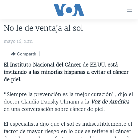
Enlaces
para
accesibilidad
No le de ventaja al sol
Salte
AMÉRICA DEL NORTE
al
mayo 16, 2011
ELECCIONES EEUU 2024
EEUU
contenido
Compartir
principal
VOA VERIFICA
MÉXICO
ELECCIONES EEUU
Salte
El Instituto Nacional del Cáncer de EE.UU. está
AMÉRICA LATINA
HAITÍ
VOTO DIVIDIDO
VOA VERIFICA UCRANIA/RUSIA
al
invitando a las minorías hispanas a evitar el cáncer
navegador
CHINA EN AMÉRICA LATINA
VOA VERIFICA INMIGRACIÓN
ARGENTINA
de piel.
principal
CENTROAMÉRICA
VOA VERIFICA AMÉRICA LATINA
BOLIVIA
Salte
“Siempre la prevención es la mejor curación”, dijo el
a
OTRAS SECCIONES
COLOMBIA
COSTA RICA
doctor Claudio Dansky Ulmann a la
Voz de América
búsqueda
en una conversación sobre cáncer de piel.
ESPECIALES DE LA VOA
CHILE
EL SALVADOR
INMIGRACIÓN
LIBERTAD DE PRENSA
PERÚ
GUATEMALA
LIBERTAD DE PRENSA
El especialista dijo que el sol es indiscutiblemente el
factor de mayor riesgo en lo que se refiere al cáncer
UCRANIA
ECUADOR
HONDURAS
MUNDO