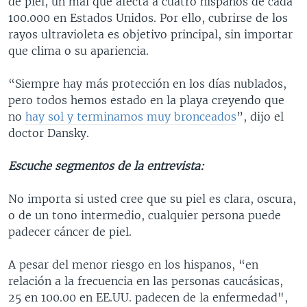
de piel, un mal que afecta a cuatro hispanos de cada
MULTIMEDIA
VENEZUELA
NICARAGUA
ECONOMÍA
100.000 en Estados Unidos. Por ello, cubrirse de los
rayos ultravioleta es objetivo principal, sin importar
PROGRAMAS TV
BRASIL
ENTRETENIMIENTO Y CULTURA
VIDEOS
que clima o su apariencia.
RADIO
TECNOLOGÍA
FOTOGRAFÍA
EL MUNDO AL DÍA
“Siempre hay más protección en los días nublados,
DIRECT
DEPORTES
AUDIOS
FORO INTERAMERICANO
AVANCE INFORMATIVO
pero todos hemos estado en la playa creyendo que
DOCUMENTALES DE LA VOA
CIENCIA Y SALUD
VISIÓN 360
AUDIONOTICIAS
no
hay sol y terminamos muy bronceados
”, dijo el
doctor Dansky.
LAS CLAVES
BUENOS DÍAS AMÉRICA
Learning English
PANORAMA
ESTADOS UNIDOS AL DÍA
Escuche segmentos de la entrevista:
SÍGANOS
EL MUNDO AL DÍA [RADIO]
No importa si usted cree que su piel es clara, oscura,
FORO [RADIO]
o de un tono intermedio, cualquier persona puede
padecer cáncer de piel.
DEPORTIVO INTERNACIONAL
Idiomas
NOTA ECONÓMICA
A pesar del menor riesgo en los hispanos, “en
relación a la frecuencia en las personas caucásicas,
ENTRETENIMIENTO
25 en 100.00 en EE.UU. padecen de la enfermedad",