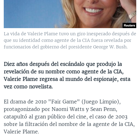
MULTIMEDIA
VENEZUELA
NICARAGUA
ECONOMÍA
PROGRAMAS TV
BRASIL
ENTRETENIMIENTO Y CULTURA
VIDEOS
RADIO
TECNOLOGÍA
FOTOGRAFÍA
EL MUNDO AL DÍA
La vida de Valerie Plame tuvo un giro inesperado después de
DIRECT
DEPORTES
AUDIOS
FORO INTERAMERICANO
AVANCE INFORMATIVO
que su identidad como agente de la CIA fuera revelada por
funcionarios del gobierno del presidente George W. Bush.
DOCUMENTALES DE LA VOA
CIENCIA Y SALUD
VISIÓN 360
AUDIONOTICIAS
LAS CLAVES
BUENOS DÍAS AMÉRICA
Diez años después del escándalo que produjo la
Learning English
revelación de su nombre como agente de la CIA,
PANORAMA
ESTADOS UNIDOS AL DÍA
Valerie Plame regresa al mundo del espionaje, esta
SÍGANOS
EL MUNDO AL DÍA [RADIO]
vez como novelista.
FORO [RADIO]
El drama de 2010 "Fair Game" (Juego Limpio),
DEPORTIVO INTERNACIONAL
protagonizado por Naomi Watts y Sean Penn,
Idiomas
catapultó al gran público del cine, el caso de 2003
NOTA ECONÓMICA
sobre la filtración del nombre de la agente de la CIA,
ENTRETENIMIENTO
Valerie Plame.