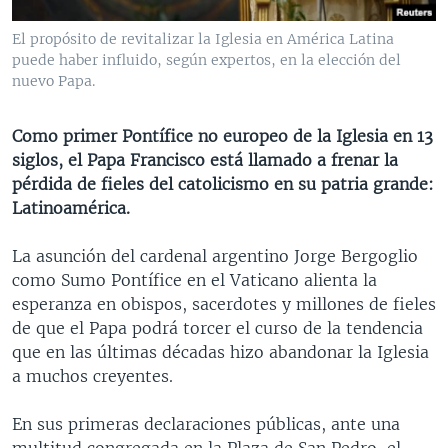
MULTIMEDIA
VENEZUELA
NICARAGUA
ECONOMÍA
El propósito de revitalizar la Iglesia en América Latina
PROGRAMAS TV
BRASIL
ENTRETENIMIENTO Y CULTURA
VIDEOS
puede haber influido, según expertos, en la elección del
nuevo Papa.
RADIO
TECNOLOGÍA
FOTOGRAFÍA
EL MUNDO AL DÍA
DIRECT
DEPORTES
AUDIOS
FORO INTERAMERICANO
AVANCE INFORMATIVO
Como primer Pontífice no europeo de la Iglesia en 13
siglos, el Papa Francisco está llamado a frenar la
DOCUMENTALES DE LA VOA
CIENCIA Y SALUD
VISIÓN 360
AUDIONOTICIAS
pérdida de fieles del catolicismo en su patria grande:
LAS CLAVES
BUENOS DÍAS AMÉRICA
Latinoamérica.
Learning English
PANORAMA
ESTADOS UNIDOS AL DÍA
La asunción del cardenal argentino Jorge Bergoglio
SÍGANOS
EL MUNDO AL DÍA [RADIO]
como Sumo Pontífice en el Vaticano alienta la
esperanza en obispos, sacerdotes y millones de fieles
FORO [RADIO]
de que el Papa podrá torcer el curso de la tendencia
DEPORTIVO INTERNACIONAL
que en las últimas décadas hizo abandonar la Iglesia
Idiomas
a muchos creyentes.
NOTA ECONÓMICA
ENTRETENIMIENTO
En sus primeras declaraciones públicas, ante una
multitud congregada en la Plaza de San Pedro, el