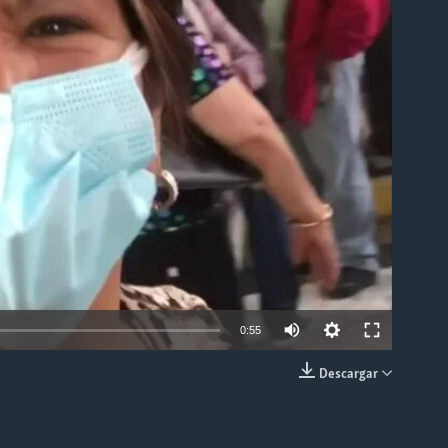
able
0:55
Descargar
INSERTAR