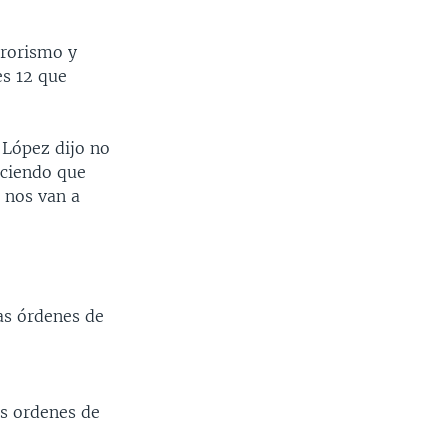
rrorismo y
es 12 que
, López dijo no
iciendo que
 nos van a
as órdenes de
as ordenes de