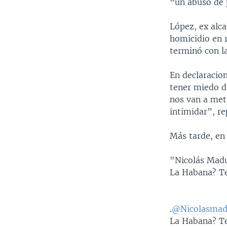
“un abuso de 
López, ex alca
homicidio en r
terminó con l
En declaracion
tener miedo d
nos van a mete
intimidar”, re
Más tarde, en 
"Nicolás Madu
La Habana? Te 
.
@Nicolasmad
La Habana? Te