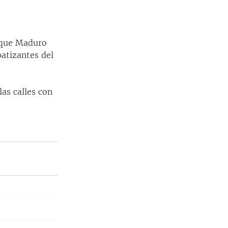
s que Maduro
atizantes del
as calles con