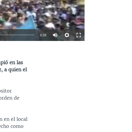
0:28
INSERTAR
SHARE
pió en las
, a quien el
ositor
 orden de
 en el local
hecho como