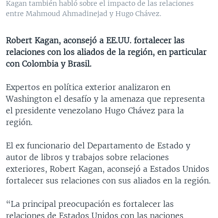
Kagan también habló sobre el impacto de las relaciones
MULTIMEDIA
VENEZUELA
NICARAGUA
ECONOMÍA
entre Mahmoud Ahmadinejad y Hugo Chávez.
PROGRAMAS TV
BRASIL
ENTRETENIMIENTO Y CULTURA
VIDEOS
Robert Kagan, aconsejó a EE.UU. fortalecer las
RADIO
TECNOLOGÍA
FOTOGRAFÍA
EL MUNDO AL DÍA
relaciones con los aliados de la región, en particular
DIRECT
DEPORTES
AUDIOS
FORO INTERAMERICANO
AVANCE INFORMATIVO
con Colombia y Brasil.
DOCUMENTALES DE LA VOA
CIENCIA Y SALUD
VISIÓN 360
AUDIONOTICIAS
Expertos en política exterior analizaron en
LAS CLAVES
BUENOS DÍAS AMÉRICA
Washington el desafío y la amenaza que representa
Learning English
el presidente venezolano Hugo Chávez para la
PANORAMA
ESTADOS UNIDOS AL DÍA
región.
SÍGANOS
EL MUNDO AL DÍA [RADIO]
El ex funcionario del Departamento de Estado y
FORO [RADIO]
autor de libros y trabajos sobre relaciones
DEPORTIVO INTERNACIONAL
exteriores, Robert Kagan, aconsejó a Estados Unidos
Idiomas
fortalecer sus relaciones con sus aliados en la región.
NOTA ECONÓMICA
ENTRETENIMIENTO
“La principal preocupación es fortalecer las
relaciones de Estados Unidos con las naciones