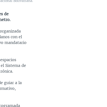
acional Bolivariana.
es de
metro.
 organizada
lanos con el
evo mandatario
 espacios
 el Sistema de
rónica.
e guiar a la
ormativo,
eprogramada