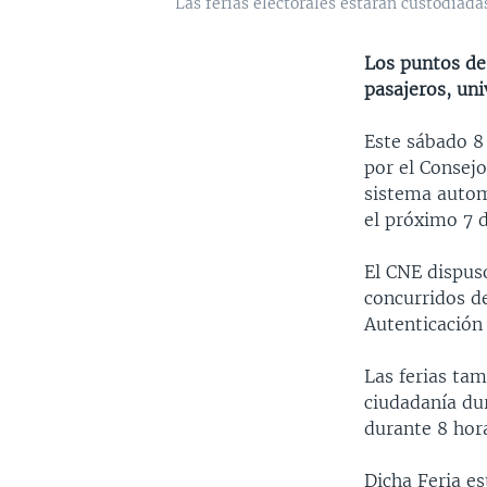
Las ferias electorales estarán custodiad
Los puntos de
pasajeros, uni
Este sábado 8 
por el Consejo
sistema autom
el próximo 7 
El CNE dispuso
concurridos de
Autenticación 
Las ferias tam
ciudadanía dur
durante 8 hora
Dicha Feria es