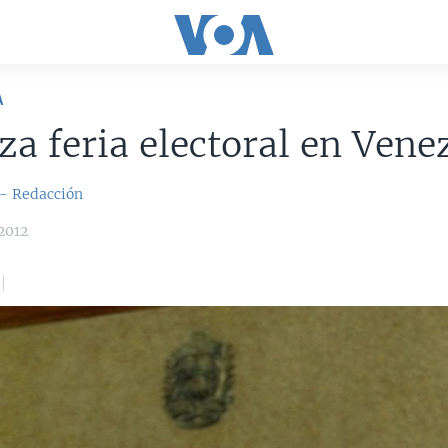
A
a feria electoral en Vene
 - Redacción
2012