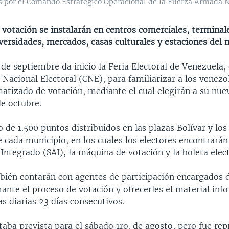
as por el Comando Estratégico Operacional de la Fuerza Armada N
 votación se instalarán en centros comerciales, terminal
versidades, mercados, casas culturales y estaciones del 
de septiembre da inicio la Feria Electoral de Venezuela,
 Nacional Electoral (CNE), para familiarizar a los venezo
atizado de votación, mediante el cual elegirán a su nu
de octubre.
 de 1.500 puntos distribuidos en las plazas Bolívar y los
 cada municipio, en los cuales los electores encontrarán
Integrado (SAI), la máquina de votación y la boleta elect
bién contarán con agentes de participación encargados d
ante el proceso de votación y ofrecerles el material inf
s diarias 23 días consecutivos.
taba prevista para el sábado 1ro. de agosto, pero fue r