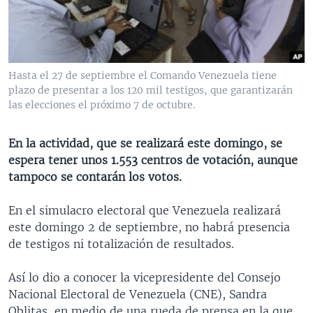
MULTIMEDIA
VENEZUELA
NICARAGUA
ECONOMÍA
PROGRAMAS TV
BRASIL
ENTRETENIMIENTO Y CULTURA
VIDEOS
RADIO
TECNOLOGÍA
FOTOGRAFÍA
EL MUNDO AL DÍA
Hasta el 27 de septiembre el Comando Venezuela tiene
DIRECT
DEPORTES
AUDIOS
FORO INTERAMERICANO
AVANCE INFORMATIVO
plazo de presentar a los 120 mil testigos, que garantizarán
las elecciones el próximo 7 de octubre.
DOCUMENTALES DE LA VOA
CIENCIA Y SALUD
VISIÓN 360
AUDIONOTICIAS
LAS CLAVES
BUENOS DÍAS AMÉRICA
En la actividad, que se realizará este domingo, se
Learning English
espera tener unos 1.553 centros de votación, aunque
PANORAMA
ESTADOS UNIDOS AL DÍA
tampoco se contarán los votos.
SÍGANOS
EL MUNDO AL DÍA [RADIO]
En el simulacro electoral que Venezuela realizará
FORO [RADIO]
este domingo 2 de septiembre, no habrá presencia
DEPORTIVO INTERNACIONAL
de testigos ni totalización de resultados.
Idiomas
NOTA ECONÓMICA
Así lo dio a conocer la vicepresidente del Consejo
ENTRETENIMIENTO
Nacional Electoral de Venezuela (CNE), Sandra
Oblitas, en medio de una rueda de prensa en la que