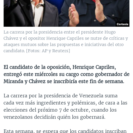
MULTIMEDIA
VENEZUELA
NICARAGUA
ECONOMÍA
PROGRAMAS TV
BRASIL
ENTRETENIMIENTO Y CULTURA
VIDEOS
RADIO
TECNOLOGÍA
FOTOGRAFÍA
EL MUNDO AL DÍA
La carrera por la presidencia entre el presidente Hugo
DIRECT
DEPORTES
AUDIOS
FORO INTERAMERICANO
AVANCE INFORMATIVO
Chávez y el opositor Henrique Capriles se nutre de críticas y
ataques mutuos sobre las propuestas e iniciativas del otro
DOCUMENTALES DE LA VOA
CIENCIA Y SALUD
VISIÓN 360
AUDIONOTICIAS
candidato. [Fotos: AP y Reuters]
LAS CLAVES
BUENOS DÍAS AMÉRICA
Learning English
El candidato de la oposición, Henrique Capriles,
PANORAMA
ESTADOS UNIDOS AL DÍA
entregó este miércoles su cargo como gobernador de
SÍGANOS
EL MUNDO AL DÍA [RADIO]
Miranda y Chávez se inscribiría este fin de semana.
FORO [RADIO]
La carrera por la presidencia de Venezuela suma
DEPORTIVO INTERNACIONAL
cada vez más ingredientes y polémicas, de cara a las
Idiomas
elecciones del próximo 7 de octubre, cuando los
NOTA ECONÓMICA
venezolanos decidirán quién los gobernará.
ENTRETENIMIENTO
Esta semana, se espera que los candidatos inscriban