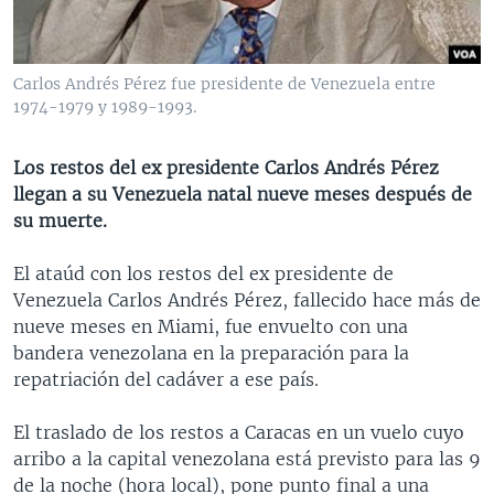
MULTIMEDIA
VENEZUELA
NICARAGUA
ECONOMÍA
PROGRAMAS TV
BRASIL
ENTRETENIMIENTO Y CULTURA
VIDEOS
Carlos Andrés Pérez fue presidente de Venezuela entre
RADIO
TECNOLOGÍA
FOTOGRAFÍA
EL MUNDO AL DÍA
1974-1979 y 1989-1993.
DIRECT
DEPORTES
AUDIOS
FORO INTERAMERICANO
AVANCE INFORMATIVO
Los restos del ex presidente Carlos Andrés Pérez
DOCUMENTALES DE LA VOA
CIENCIA Y SALUD
VISIÓN 360
AUDIONOTICIAS
llegan a su Venezuela natal nueve meses después de
LAS CLAVES
BUENOS DÍAS AMÉRICA
su muerte.
Learning English
PANORAMA
ESTADOS UNIDOS AL DÍA
El ataúd con los restos del ex presidente de
SÍGANOS
EL MUNDO AL DÍA [RADIO]
Venezuela Carlos Andrés Pérez, fallecido hace más de
nueve meses en Miami, fue envuelto con una
FORO [RADIO]
bandera venezolana en la preparación para la
DEPORTIVO INTERNACIONAL
repatriación del cadáver a ese país.
Idiomas
NOTA ECONÓMICA
El traslado de los restos a Caracas en un vuelo cuyo
ENTRETENIMIENTO
arribo a la capital venezolana está previsto para las 9
de la noche (hora local), pone punto final a una