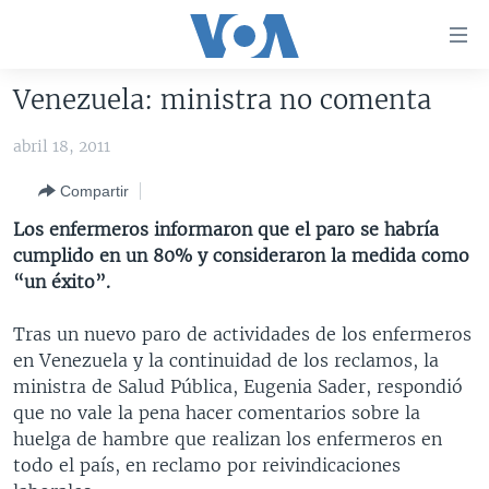
Enlaces
para
accesibilidad
Venezuela: ministra no comenta
Salte
AMÉRICA DEL NORTE
al
abril 18, 2011
ELECCIONES EEUU 2024
EEUU
contenido
Compartir
principal
VOA VERIFICA
MÉXICO
ELECCIONES EEUU
Salte
Los enfermeros informaron que el paro se habría
AMÉRICA LATINA
HAITÍ
VOTO DIVIDIDO
VOA VERIFICA UCRANIA/RUSIA
al
cumplido en un 80% y consideraron la medida como
navegador
CHINA EN AMÉRICA LATINA
VOA VERIFICA INMIGRACIÓN
ARGENTINA
“un éxito”.
principal
CENTROAMÉRICA
VOA VERIFICA AMÉRICA LATINA
BOLIVIA
Salte
Tras un nuevo paro de actividades de los enfermeros
a
OTRAS SECCIONES
COLOMBIA
COSTA RICA
en Venezuela y la continuidad de los reclamos, la
búsqueda
ministra de Salud Pública, Eugenia Sader, respondió
ESPECIALES DE LA VOA
CHILE
EL SALVADOR
INMIGRACIÓN
que no vale la pena hacer comentarios sobre la
LIBERTAD DE PRENSA
PERÚ
GUATEMALA
LIBERTAD DE PRENSA
huelga de hambre que realizan los enfermeros en
todo el país, en reclamo por reivindicaciones
UCRANIA
ECUADOR
HONDURAS
MUNDO