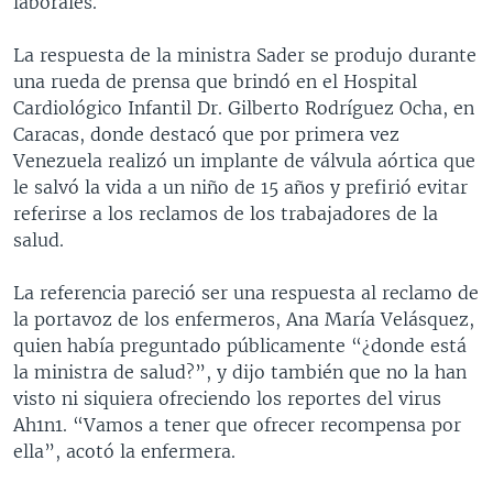
laborales.
MULTIMEDIA
VENEZUELA
NICARAGUA
ECONOMÍA
La respuesta de la ministra Sader se produjo durante
PROGRAMAS TV
BRASIL
ENTRETENIMIENTO Y CULTURA
VIDEOS
una rueda de prensa que brindó en el Hospital
RADIO
TECNOLOGÍA
FOTOGRAFÍA
EL MUNDO AL DÍA
Cardiológico Infantil Dr. Gilberto Rodríguez Ocha, en
Caracas, donde destacó que por primera vez
DIRECT
DEPORTES
AUDIOS
FORO INTERAMERICANO
AVANCE INFORMATIVO
Venezuela realizó un implante de válvula aórtica que
DOCUMENTALES DE LA VOA
CIENCIA Y SALUD
VISIÓN 360
AUDIONOTICIAS
le salvó la vida a un niño de 15 años y prefirió evitar
referirse a los reclamos de los trabajadores de la
LAS CLAVES
BUENOS DÍAS AMÉRICA
Learning English
salud.
PANORAMA
ESTADOS UNIDOS AL DÍA
La referencia pareció ser una respuesta al reclamo de
SÍGANOS
EL MUNDO AL DÍA [RADIO]
la portavoz de los enfermeros, Ana María Velásquez,
FORO [RADIO]
quien había preguntado públicamente “¿donde está
la ministra de salud?”, y dijo también que no la han
DEPORTIVO INTERNACIONAL
visto ni siquiera ofreciendo los reportes del virus
Idiomas
NOTA ECONÓMICA
Ah1n1. “Vamos a tener que ofrecer recompensa por
ella”, acotó la enfermera.
ENTRETENIMIENTO