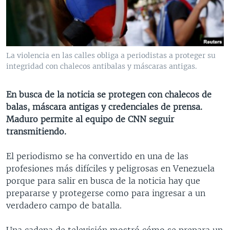
MULTIMEDIA
VENEZUELA
NICARAGUA
ECONOMÍA
PROGRAMAS TV
BRASIL
ENTRETENIMIENTO Y CULTURA
VIDEOS
RADIO
TECNOLOGÍA
FOTOGRAFÍA
EL MUNDO AL DÍA
La violencia en las calles obliga a periodistas a proteger su
DIRECT
DEPORTES
AUDIOS
FORO INTERAMERICANO
AVANCE INFORMATIVO
integridad con chalecos antibalas y máscaras antigas.
DOCUMENTALES DE LA VOA
CIENCIA Y SALUD
VISIÓN 360
AUDIONOTICIAS
En busca de la noticia se protegen con chalecos de
LAS CLAVES
BUENOS DÍAS AMÉRICA
balas, máscara antigas y credenciales de prensa.
Learning English
Maduro permite al equipo de CNN seguir
PANORAMA
ESTADOS UNIDOS AL DÍA
transmitiendo.
SÍGANOS
EL MUNDO AL DÍA [RADIO]
El periodismo se ha convertido en una de las
FORO [RADIO]
profesiones más difíciles y peligrosas en Venezuela
DEPORTIVO INTERNACIONAL
porque para salir en busca de la noticia hay que
Idiomas
prepararse y protegerse como para ingresar a un
NOTA ECONÓMICA
verdadero campo de batalla.
ENTRETENIMIENTO
Una cadena de televisión mostró cómo se prepara un