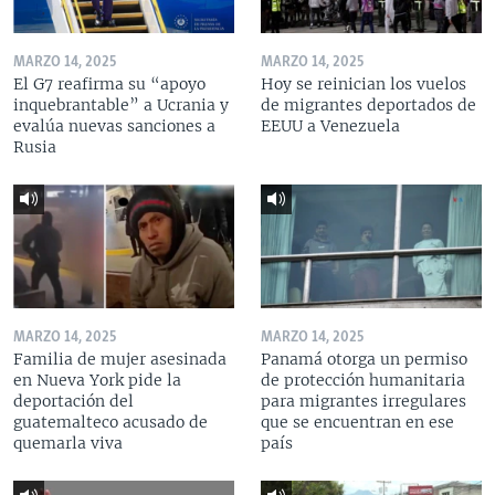
MARZO 14, 2025
MARZO 14, 2025
El G7 reafirma su “apoyo
Hoy se reinician los vuelos
inquebrantable” a Ucrania y
de migrantes deportados de
evalúa nuevas sanciones a
EEUU a Venezuela
Rusia
MARZO 14, 2025
MARZO 14, 2025
Familia de mujer asesinada
Panamá otorga un permiso
en Nueva York pide la
de protección humanitaria
deportación del
para migrantes irregulares
guatemalteco acusado de
que se encuentran en ese
quemarla viva
país