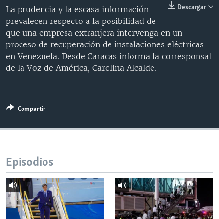
Descargar
La prudencia y la escasa información
MULTIMEDIA
VENEZUELA
NICARAGUA
ECONOMÍA
prevalecen respecto a la posibilidad de
PROGRAMAS TV
BRASIL
ENTRETENIMIENTO Y CULTURA
VIDEOS
que una empresa extranjera intervenga en un
proceso de recuperación de instalaciones eléctricas
RADIO
TECNOLOGÍA
FOTOGRAFÍA
EL MUNDO AL DÍA
en Venezuela. Desde Caracas informa la corresponsal
DIRECT
DEPORTES
AUDIOS
FORO INTERAMERICANO
AVANCE INFORMATIVO
de la Voz de América, Carolina Alcalde.
DOCUMENTALES DE LA VOA
CIENCIA Y SALUD
VISIÓN 360
AUDIONOTICIAS
LAS CLAVES
BUENOS DÍAS AMÉRICA
Learning English
Compartir
PANORAMA
ESTADOS UNIDOS AL DÍA
SÍGANOS
EL MUNDO AL DÍA [RADIO]
FORO [RADIO]
Episodios
DEPORTIVO INTERNACIONAL
Idiomas
NOTA ECONÓMICA
ENTRETENIMIENTO