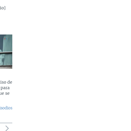
io]
iso de
 para
ue se
isodios