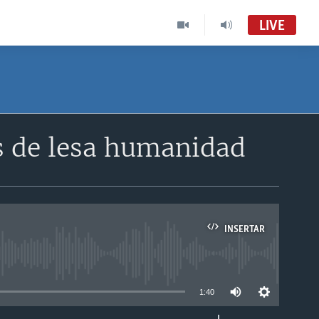
LIVE
s de lesa humanidad
INSERTAR
able
1:40