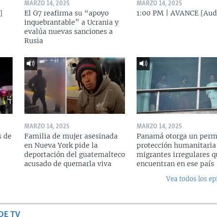
MARZO 14, 2025
MARZO 14, 2025
]
El G7 reafirma su “apoyo
1:00 PM | AVANCE [Aud
inquebrantable” a Ucrania y
evalúa nuevas sanciones a
Rusia
MARZO 14, 2025
MARZO 14, 2025
s de
Familia de mujer asesinada
Panamá otorga un perm
en Nueva York pide la
protección humanitaria
deportación del guatemalteco
migrantes irregulares q
acusado de quemarla viva
encuentran en ese país
Vea todos los ep
DE TV