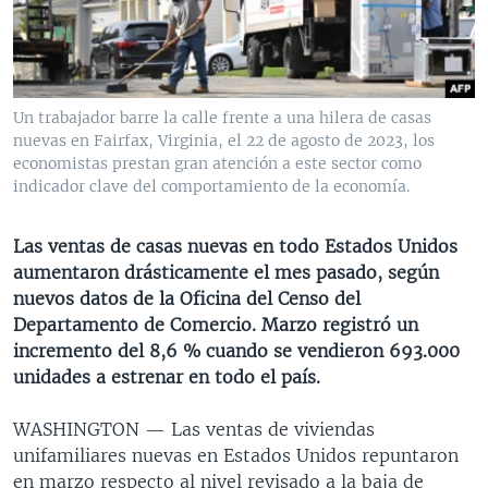
MULTIMEDIA
VENEZUELA
NICARAGUA
ECONOMÍA
PROGRAMAS TV
BRASIL
ENTRETENIMIENTO Y CULTURA
VIDEOS
RADIO
TECNOLOGÍA
FOTOGRAFÍA
EL MUNDO AL DÍA
Un trabajador barre la calle frente a una hilera de casas
DIRECT
DEPORTES
AUDIOS
FORO INTERAMERICANO
AVANCE INFORMATIVO
nuevas en Fairfax, Virginia, el 22 de agosto de 2023, los
economistas prestan gran atención a este sector como
DOCUMENTALES DE LA VOA
CIENCIA Y SALUD
VISIÓN 360
AUDIONOTICIAS
indicador clave del comportamiento de la economía.
LAS CLAVES
BUENOS DÍAS AMÉRICA
Learning English
Las ventas de casas nuevas en todo Estados Unidos
PANORAMA
ESTADOS UNIDOS AL DÍA
aumentaron drásticamente el mes pasado, según
SÍGANOS
EL MUNDO AL DÍA [RADIO]
nuevos datos de la Oficina del Censo del
Departamento de Comercio. Marzo registró un
FORO [RADIO]
incremento del 8,6 % cuando se vendieron 693.000
DEPORTIVO INTERNACIONAL
unidades a estrenar en todo el país.
Idiomas
NOTA ECONÓMICA
WASHINGTON —
Las ventas de viviendas
ENTRETENIMIENTO
unifamiliares nuevas en Estados Unidos repuntaron
en marzo respecto al nivel revisado a la baja de