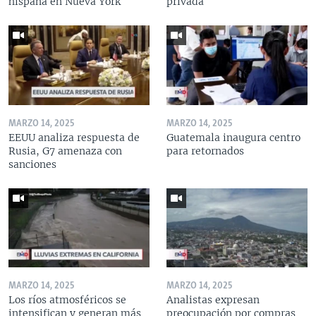
hispana en Nueva York
privada
MARZO 14, 2025
MARZO 14, 2025
EEUU analiza respuesta de
Guatemala inaugura centro
Rusia, G7 amenaza con
para retornados
sanciones
MARZO 14, 2025
MARZO 14, 2025
Los ríos atmosféricos se
Analistas expresan
intensifican y generan más
preocupación por compras