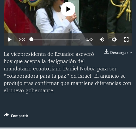
MULTIMEDIA
VENEZUELA
NICARAGUA
ECONOMÍA
No media source currently available
PROGRAMAS TV
BRASIL
ENTRETENIMIENTO Y CULTURA
VIDEOS
RADIO
TECNOLOGÍA
FOTOGRAFÍA
EL MUNDO AL DÍA
DIRECT
DEPORTES
AUDIOS
FORO INTERAMERICANO
AVANCE INFORMATIVO
0:00
1:40
DOCUMENTALES DE LA VOA
CIENCIA Y SALUD
VISIÓN 360
AUDIONOTICIAS
Descargar
La vicepresidenta de Ecuador aseveró
LAS CLAVES
BUENOS DÍAS AMÉRICA
hoy que acepta la designación del
Learning English
mandatario ecuatoriano Daniel Noboa para ser
PANORAMA
ESTADOS UNIDOS AL DÍA
“colaboradora para la paz” en Israel. El anuncio se
SÍGANOS
EL MUNDO AL DÍA [RADIO]
produjo tras confirmar que mantiene diferencias con
el nuevo gobernante.
FORO [RADIO]
DEPORTIVO INTERNACIONAL
Idiomas
NOTA ECONÓMICA
Compartir
ENTRETENIMIENTO