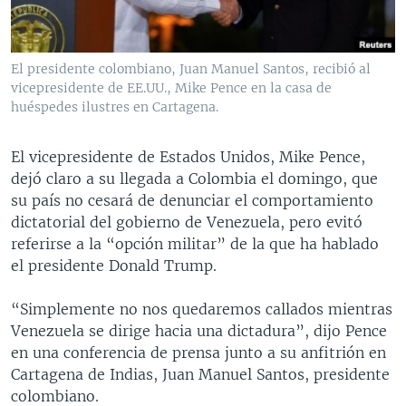
MULTIMEDIA
VENEZUELA
NICARAGUA
ECONOMÍA
PROGRAMAS TV
BRASIL
ENTRETENIMIENTO Y CULTURA
VIDEOS
El presidente colombiano, Juan Manuel Santos, recibió al
RADIO
TECNOLOGÍA
FOTOGRAFÍA
EL MUNDO AL DÍA
vicepresidente de EE.UU., Mike Pence en la casa de
huéspedes ilustres en Cartagena.
DIRECT
DEPORTES
AUDIOS
FORO INTERAMERICANO
AVANCE INFORMATIVO
DOCUMENTALES DE LA VOA
CIENCIA Y SALUD
VISIÓN 360
AUDIONOTICIAS
El vicepresidente de Estados Unidos, Mike Pence,
dejó claro a su llegada a Colombia el domingo, que
LAS CLAVES
BUENOS DÍAS AMÉRICA
Learning English
su país no cesará de denunciar el comportamiento
PANORAMA
ESTADOS UNIDOS AL DÍA
dictatorial del gobierno de Venezuela, pero evitó
referirse a la “opción militar” de la que ha hablado
SÍGANOS
EL MUNDO AL DÍA [RADIO]
el presidente Donald Trump.
FORO [RADIO]
“Simplemente no nos quedaremos callados mientras
DEPORTIVO INTERNACIONAL
Venezuela se dirige hacia una dictadura”, dijo Pence
Idiomas
NOTA ECONÓMICA
en una conferencia de prensa junto a su anfitrión en
Cartagena de Indias, Juan Manuel Santos, presidente
ENTRETENIMIENTO
colombiano.