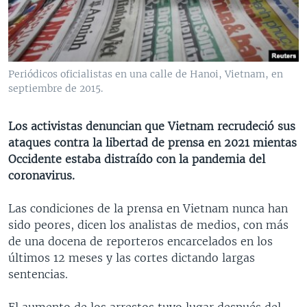
MULTIMEDIA
VENEZUELA
NICARAGUA
ECONOMÍA
PROGRAMAS TV
BRASIL
ENTRETENIMIENTO Y CULTURA
VIDEOS
RADIO
TECNOLOGÍA
FOTOGRAFÍA
EL MUNDO AL DÍA
Periódicos oficialistas en una calle de Hanoi, Vietnam, en
DIRECT
DEPORTES
AUDIOS
FORO INTERAMERICANO
AVANCE INFORMATIVO
septiembre de 2015.
DOCUMENTALES DE LA VOA
CIENCIA Y SALUD
VISIÓN 360
AUDIONOTICIAS
Los activistas denuncian que Vietnam recrudeció sus
LAS CLAVES
BUENOS DÍAS AMÉRICA
ataques contra la libertad de prensa en 2021 mientas
Learning English
Occidente estaba distraído con la pandemia del
PANORAMA
ESTADOS UNIDOS AL DÍA
coronavirus.
SÍGANOS
EL MUNDO AL DÍA [RADIO]
Las condiciones de la prensa en Vietnam nunca han
FORO [RADIO]
sido peores, dicen los analistas de medios, con más
DEPORTIVO INTERNACIONAL
de una docena de reporteros encarcelados en los
Idiomas
últimos 12 meses y las cortes dictando largas
NOTA ECONÓMICA
sentencias.
ENTRETENIMIENTO
El aumento de los arrestos tuvo lugar después del