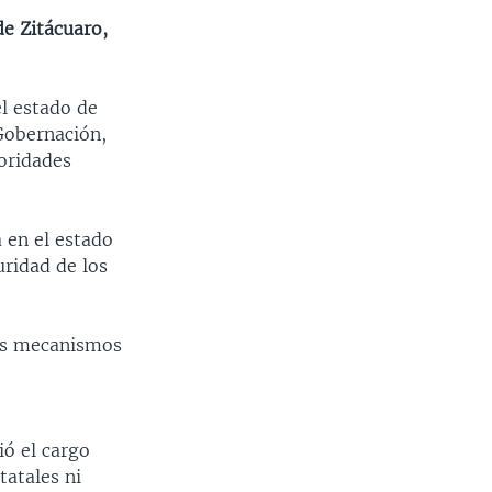
e Zitácuaro,
l estado de
Gobernación,
toridades
 en el estado
uridad de los
os mecanismos
ió el cargo
tatales ni