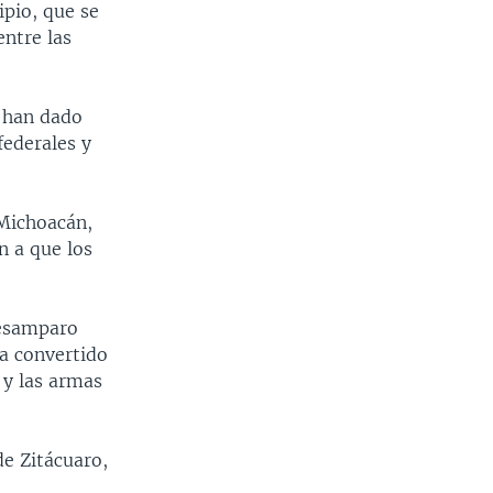
pio, que se
entre las
s han dado
federales y
 Michoacán,
n a que los
desamparo
ha convertido
 y las armas
e Zitácuaro,