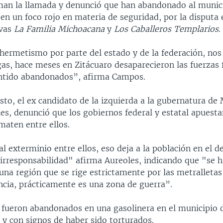
oman la llamada y denunció que han abandonado al munici
en un foco rojo en materia de seguridad, por la disputa 
ivas
La Familia Michoacana
y
Los Caballeros Templarios
.
hermetismo por parte del estado y de la federación, no
gas, hace meses en Zitácuaro desaparecieron las fuerzas 
ntido abandonados”, afirma Campos.
to, el ex candidato de la izquierda a la gubernatura de
es, denunció que los gobiernos federal y estatal apuesta
maten entre ellos.
l exterminio entre ellos, eso deja a la población en el 
 irresponsabilidad" afirma Aureoles, indicando que "se 
una región que se rige estrictamente por las metralletas
ncia, prácticamente es una zona de guerra”.
 fueron abandonados en una gasolinera en el municipio d
y con signos de haber sido torturados.