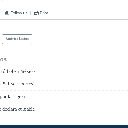
Follow us
Print
América Latina
dos
l fútbol en México
a "El Mataperros"
por la región
e declara culpable