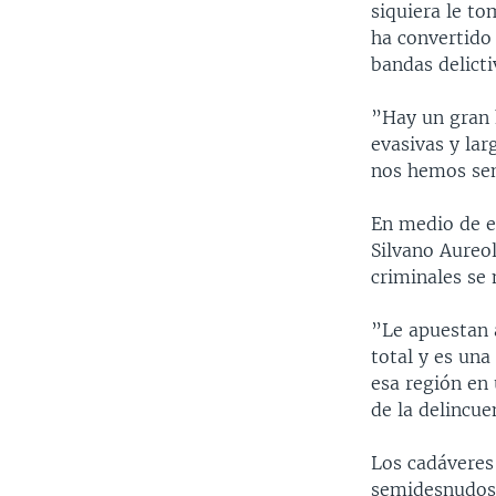
siquiera le t
ha convertido 
bandas delict
”Hay un gran 
evasivas y lar
nos hemos se
En medio de es
Silvano Aureol
criminales se 
”Le apuestan a
total y es una
esa región en 
de la delincue
Los cadáveres
semidesnudos 