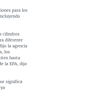
iones para los
 incluyendo
s cilindros
ra diferente
ijo la agencia
a, los
iten hasta
e la EPA, dijo
ue significa
 ya