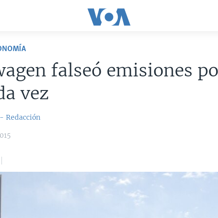
CONOMÍA
agen falseó emisiones po
da vez
 - Redacción
015