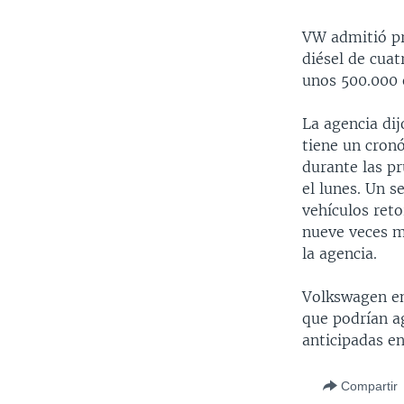
VW admitió pr
diésel de cuat
unos 500.000 
La agencia dij
tiene un cron
durante las p
el lunes. Un s
vehículos ret
nueve veces m
la agencia.
Volkswagen enf
que podrían a
anticipadas en
Compartir