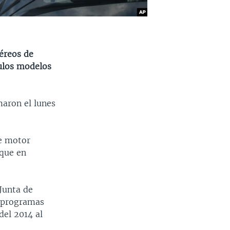
Aéreos de
culos modelos
aron el lunes
de motor
 que en
 Junta de
ó programas
del 2014 al