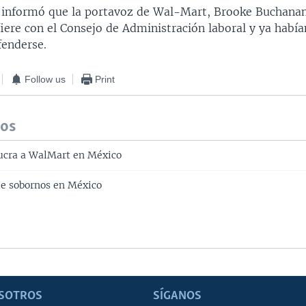
 informó que la portavoz de Wal-Mart, Brooke Buchanan
fiere con el Consejo de Administración laboral y ya hab
fenderse.
Follow us
Print
dos
ucra a WalMart en México
e sobornos en México
SOTROS
SÍGANOS