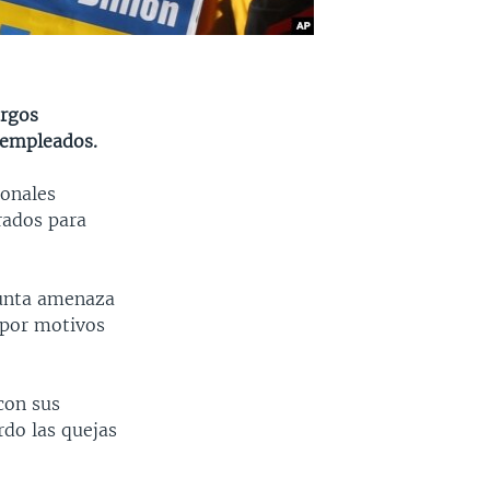
argos
 empleados.
ionales
arados para
sunta amenaza
 por motivos
con sus
rdo las quejas