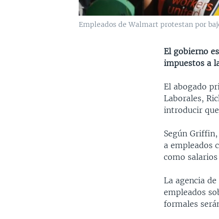
Empleados de Walmart protestan por bajos
El gobierno e
impuestos a l
El abogado pr
Laborales, Ric
introducir qu
Según Griffin
a empleados c
como salarios 
La agencia de
empleados sobr
formales será