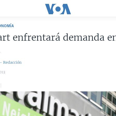
CONOMÍA
rt enfrentará demanda e
.
 - Redacción
013