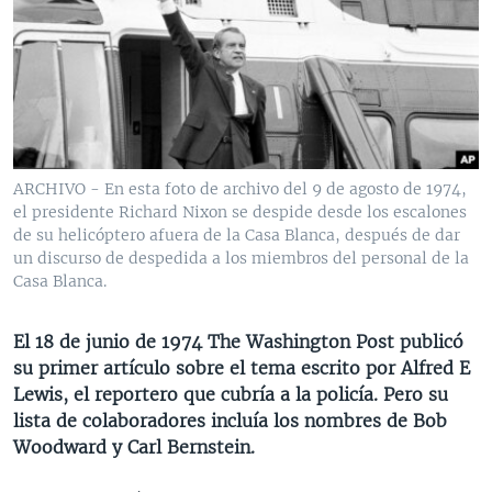
MULTIMEDIA
VENEZUELA
NICARAGUA
ECONOMÍA
PROGRAMAS TV
BRASIL
ENTRETENIMIENTO Y CULTURA
VIDEOS
RADIO
TECNOLOGÍA
FOTOGRAFÍA
EL MUNDO AL DÍA
DIRECT
DEPORTES
AUDIOS
FORO INTERAMERICANO
AVANCE INFORMATIVO
DOCUMENTALES DE LA VOA
CIENCIA Y SALUD
VISIÓN 360
AUDIONOTICIAS
ARCHIVO - En esta foto de archivo del 9 de agosto de 1974,
el presidente Richard Nixon se despide desde los escalones
LAS CLAVES
BUENOS DÍAS AMÉRICA
de su helicóptero afuera de la Casa Blanca, después de dar
Learning English
PANORAMA
ESTADOS UNIDOS AL DÍA
un discurso de despedida a los miembros del personal de la
Casa Blanca.
SÍGANOS
EL MUNDO AL DÍA [RADIO]
FORO [RADIO]
El 18 de junio de 1974 The Washington Post publicó
su primer artículo sobre el tema escrito por Alfred E
DEPORTIVO INTERNACIONAL
Lewis, el reportero que cubría a la policía. Pero su
Idiomas
NOTA ECONÓMICA
lista de colaboradores incluía los nombres de Bob
Woodward y Carl Bernstein.
ENTRETENIMIENTO