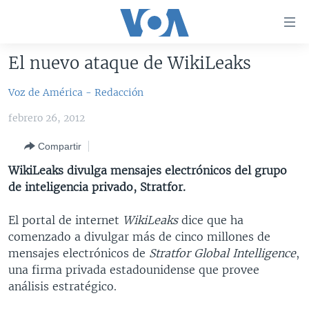
Enlaces
para
accesibilidad
El nuevo ataque de WikiLeaks
Salte
AMÉRICA DEL NORTE
al
Voz de América - Redacción
ELECCIONES EEUU 2024
EEUU
contenido
febrero 26, 2012
principal
VOA VERIFICA
MÉXICO
ELECCIONES EEUU
Salte
Compartir
AMÉRICA LATINA
HAITÍ
VOTO DIVIDIDO
VOA VERIFICA UCRANIA/RUSIA
al
WikiLeaks divulga mensajes electrónicos del grupo
navegador
CHINA EN AMÉRICA LATINA
VOA VERIFICA INMIGRACIÓN
ARGENTINA
de inteligencia privado, Stratfor.
principal
CENTROAMÉRICA
VOA VERIFICA AMÉRICA LATINA
BOLIVIA
Salte
El portal de internet
WikiLeaks
dice que ha
a
OTRAS SECCIONES
COLOMBIA
COSTA RICA
comenzado a divulgar más de cinco millones de
búsqueda
ESPECIALES DE LA VOA
CHILE
EL SALVADOR
INMIGRACIÓN
mensajes electrónicos de
Stratfor Global Intelligence
,
una firma privada estadounidense que provee
LIBERTAD DE PRENSA
PERÚ
GUATEMALA
LIBERTAD DE PRENSA
análisis estratégico.
UCRANIA
ECUADOR
HONDURAS
MUNDO