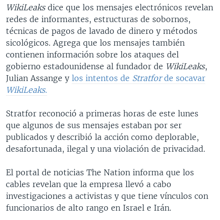
WikiLeaks
dice que los mensajes electrónicos revelan
MULTIMEDIA
VENEZUELA
NICARAGUA
ECONOMÍA
redes de informantes, estructuras de sobornos,
PROGRAMAS TV
BRASIL
ENTRETENIMIENTO Y CULTURA
VIDEOS
técnicas de pagos de lavado de dinero y métodos
sicológicos. Agrega que los mensajes también
RADIO
TECNOLOGÍA
FOTOGRAFÍA
EL MUNDO AL DÍA
contienen información sobre los ataques del
DIRECT
DEPORTES
AUDIOS
FORO INTERAMERICANO
AVANCE INFORMATIVO
gobierno estadounidense al fundador de
WikiLeaks
,
Julian Assange y
los intentos de
Stratfor
de socavar
DOCUMENTALES DE LA VOA
CIENCIA Y SALUD
VISIÓN 360
AUDIONOTICIAS
WikiLeaks
.
LAS CLAVES
BUENOS DÍAS AMÉRICA
Learning English
Stratfor reconoció a primeras horas de este lunes
PANORAMA
ESTADOS UNIDOS AL DÍA
que algunos de sus mensajes estaban por ser
SÍGANOS
EL MUNDO AL DÍA [RADIO]
publicados y describió la acción como deplorable,
desafortunada, ilegal y una violación de privacidad.
FORO [RADIO]
DEPORTIVO INTERNACIONAL
El portal de noticias The Nation informa que los
Idiomas
cables revelan que la empresa llevó a cabo
NOTA ECONÓMICA
investigaciones a activistas y que tiene vínculos con
ENTRETENIMIENTO
funcionarios de alto rango en Israel e Irán.