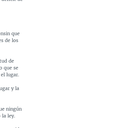
onsin que
s de los
itud de
o que se
el lugar.
ugar y la
que ningún
la ley.