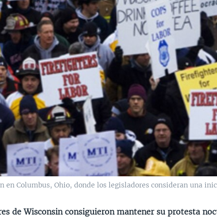
 en Columbus, Ohio, donde los legisladores consideran una inici
res de Wisconsin consiguieron mantener su protesta noc