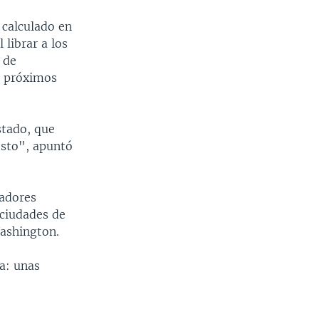
 calculado en
 librar a los
 de
ar próximos
stado, que
esto", apuntó
ladores
 ciudades de
Washington.
a: unas