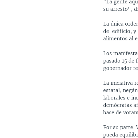
"La gente aqu
su arresto", d
La única orden
del edificio, 
alimentos al e
Los manifestan
pasado 15 de f
gobernador re
La iniciativa 
estatal, negá
laborales e in
demócratas afi
base de votan
Por su parte, 
pueda equilib