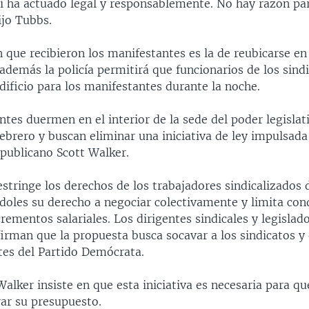
í ha actuado legal y responsablemente. No hay razón pa
ijo Tubbs.
 que recibieron los manifestantes es la de reubicarse en 
y además la policía permitirá que funcionarios de los sind
dificio para los manifestantes durante la noche.
tes duermen en el interior de la sede del poder legislat
ebrero y buscan eliminar una iniciativa de ley impulsada
publicano Scott Walker.
restringe los derechos de los trabajadores sindicalizados
ndoles su derecho a negociar colectivamente y limita con
crementos salariales. Los dirigentes sindicales y legislad
rman que la propuesta busca socavar a los sindicatos y d
tes del Partido Demócrata.
Walker insiste en que esta iniciativa es necesaria para qu
rar su presupuesto.