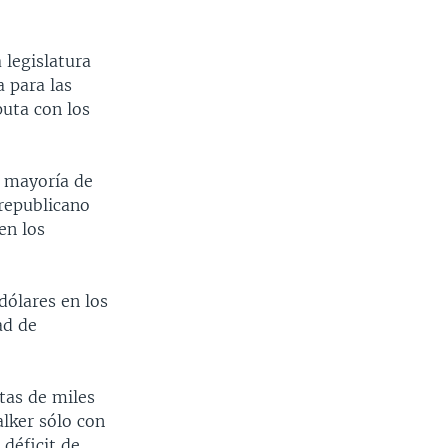
 legislatura
 para las
puta con los
a mayoría de
republicano
en los
dólares en los
ad de
tas de miles
alker sólo con
 déficit de