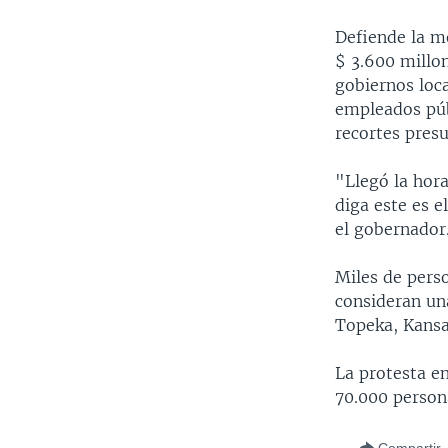
Defiende la m
$ 3.600 millon
gobiernos loc
empleados públ
recortes presu
"Llegó la hora
diga este es 
el gobernador
Miles de pers
consideran una
Topeka, Kansa
La protesta e
70.000 person
Compartir