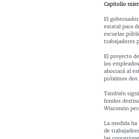
Capitolio mien
El gobernador
estatal para d
escuelas públi
trabajadores p
El proyecto de
los empleados
ahorrará al es
próximos dos.
También signi
fondos destina
Wisconsin per
La medida ha 
de trabajadore
las concesione