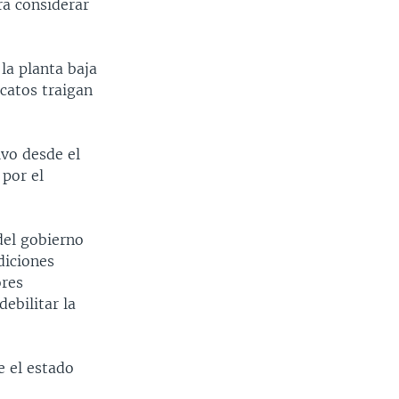
ra considerar
la planta baja
icatos traigan
ivo desde el
 por el
 del gobierno
diciones
ores
ebilitar la
e el estado