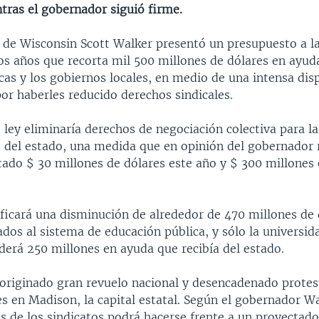
tras el gobernador siguió firme.
 de Wisconsin Scott Walker presentó un presupuesto a la
os años que recorta mil 500 millones de dólares en ayuda
cas y los gobiernos locales, en medio de una intensa dis
or haberles reducido derechos sindicales.
 ley eliminaría derechos de negociación colectiva para l
 del estado, una medida que en opinión del gobernador 
tado $ 30 millones de dólares este año y $ 300 millones 
ficará una disminución de alrededor de 470 millones de 
dos al sistema de educación pública, y sólo la universid
derá 250 millones en ayuda que recibía del estado.
originado gran revuelo nacional y desencadenado protes
s en Madison, la capital estatal. Según el gobernador W
s de los sindicatos podrá hacerse frente a un proyectado