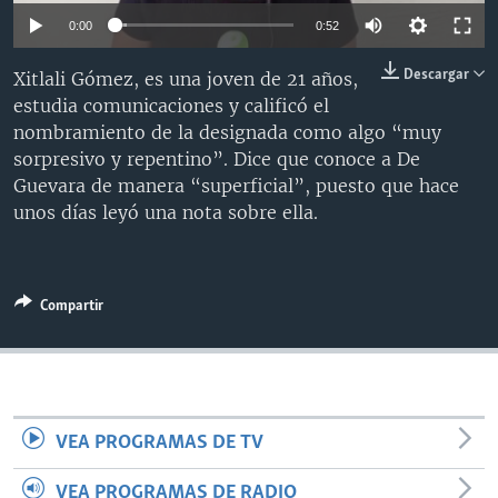
MULTIMEDIA
VENEZUELA
NICARAGUA
ECONOMÍA
0:00
0:52
PROGRAMAS TV
BRASIL
ENTRETENIMIENTO Y CULTURA
VIDEOS
Descargar
Xitlali Gómez, es una joven de 21 años,
RADIO
TECNOLOGÍA
FOTOGRAFÍA
EL MUNDO AL DÍA
estudia comunicaciones y calificó el
nombramiento de la designada como algo “muy
DIRECT
DEPORTES
AUDIOS
FORO INTERAMERICANO
AVANCE INFORMATIVO
sorpresivo y repentino”. Dice que conoce a De
DOCUMENTALES DE LA VOA
CIENCIA Y SALUD
VISIÓN 360
AUDIONOTICIAS
Guevara de manera “superficial”, puesto que hace
unos días leyó una nota sobre ella.
LAS CLAVES
BUENOS DÍAS AMÉRICA
Learning English
PANORAMA
ESTADOS UNIDOS AL DÍA
SÍGANOS
EL MUNDO AL DÍA [RADIO]
Compartir
FORO [RADIO]
DEPORTIVO INTERNACIONAL
Idiomas
NOTA ECONÓMICA
VEA PROGRAMAS DE TV
ENTRETENIMIENTO
VEA PROGRAMAS DE RADIO