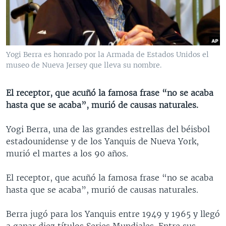
MULTIMEDIA
VENEZUELA
NICARAGUA
ECONOMÍA
PROGRAMAS TV
BRASIL
ENTRETENIMIENTO Y CULTURA
VIDEOS
RADIO
TECNOLOGÍA
FOTOGRAFÍA
EL MUNDO AL DÍA
Yogi Berra es honrado por la Armada de Estados Unidos el
DIRECT
DEPORTES
AUDIOS
FORO INTERAMERICANO
AVANCE INFORMATIVO
museo de Nueva Jersey que lleva su nombre.
DOCUMENTALES DE LA VOA
CIENCIA Y SALUD
VISIÓN 360
AUDIONOTICIAS
El receptor, que acuñó la famosa frase “no se acaba
LAS CLAVES
BUENOS DÍAS AMÉRICA
hasta que se acaba”, murió de causas naturales.
Learning English
PANORAMA
ESTADOS UNIDOS AL DÍA
Yogi Berra, una de las grandes estrellas del béisbol
SÍGANOS
EL MUNDO AL DÍA [RADIO]
estadounidense y de los Yanquis de Nueva York,
murió el martes a los 90 años.
FORO [RADIO]
DEPORTIVO INTERNACIONAL
El receptor, que acuñó la famosa frase “no se acaba
Idiomas
hasta que se acaba”, murió de causas naturales.
NOTA ECONÓMICA
ENTRETENIMIENTO
Berra jugó para los Yanquis entre 1949 y 1965 y llegó
a ganar diez títulos Series Mundiales. Entre sus