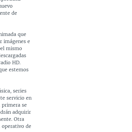
 nuevo
lente de
animada que
ar imágenes e
 Del mismo
descargadas
radio HD.
que estemos
sica, series
te servicio en
a primera se
odrán adquirir
mente. Otra
 operativo de