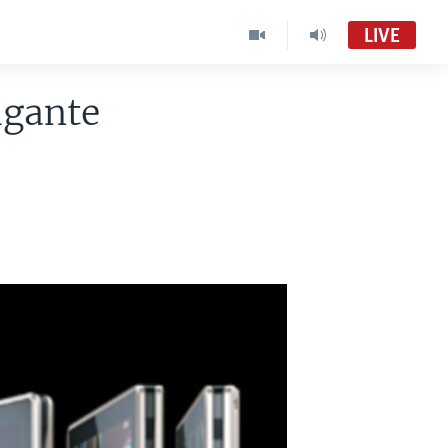
LIVE
igante