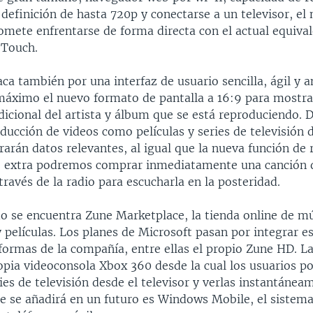
 definición de hasta 720p y conectarse a un televisor, el
omete enfrentarse de forma directa con el actual equiva
 Touch.
ca también por una interfaz de usuario sencilla, ágil y 
máximo el nuevo formato de pantalla a 16:9 para mostr
dicional del artista y álbum que se está reproduciendo.
ducción de videos como películas y series de televisión 
arán datos relevantes, al igual que la nueva función de 
 extra podremos comprar inmediatamente una canción 
ravés de la radio para escucharla en la posteridad.
do se encuentra Zune Marketplace, la tienda online de mú
y películas. Los planes de Microsoft pasan por integrar es
formas de la compañía, entre ellas el propio Zune HD. L
opia videoconsola Xbox 360 desde la cual los usuarios p
ries de televisión desde el televisor y verlas instantánea
e se añadirá en un futuro es Windows Mobile, el sistema