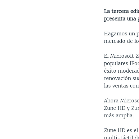
La tercera ed
presenta una g
Hagamos un po
mercado de lo
El Microsoft Z
populares iPod
éxito moderad
renovación sus
las ventas co
Ahora Microso
Zune HD y Zun
más amplia.
Zune HD es el
multi-táctil 