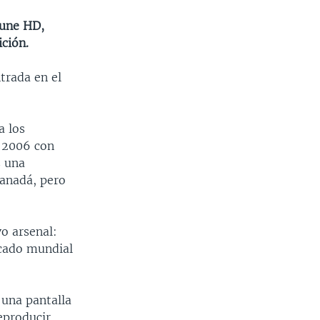
Zune HD,
ición.
trada en el
a los
l 2006 con
s una
Canadá, pero
o arsenal:
rcado mundial
 una pantalla
eproducir