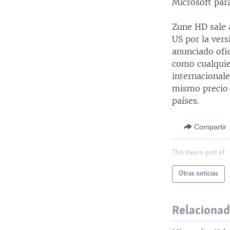
Microsoft par
Zune HD sale 
US por la ver
anunciado ofic
como cualquie
internacional
mismo precio (
países.
Compartir
This item is part of
Otras noticias
Relaciona