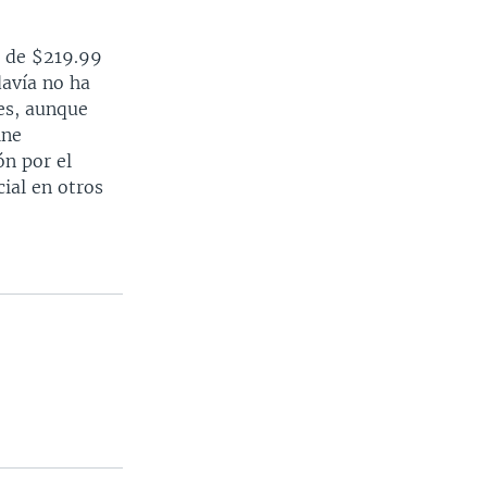
r de $219.99
davía no ha
ses, aunque
ine
ón por el
cial en otros