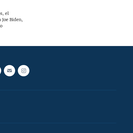
s, el
 Joe Biden,
do