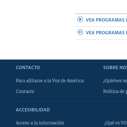
MULTIMEDIA
VENEZUELA
NICARAGUA
ECONOMÍA
PROGRAMAS TV
BRASIL
ENTRETENIMIENTO Y CULTURA
VIDEOS
VEA PROGRAMAS 
RADIO
TECNOLOGÍA
FOTOGRAFÍA
EL MUNDO AL DÍA
DIRECT
DEPORTES
AUDIOS
FORO INTERAMERICANO
AVANCE INFORMATIVO
VEA PROGRAMAS 
DOCUMENTALES DE LA VOA
CIENCIA Y SALUD
VISIÓN 360
AUDIONOTICIAS
LAS CLAVES
BUENOS DÍAS AMÉRICA
PANORAMA
ESTADOS UNIDOS AL DÍA
CONTACTO
SOBRE NO
EL MUNDO AL DÍA [RADIO]
Para afiliarse a la Voz de América
¿Quiénes s
FORO [RADIO]
Contacto
Política de 
DEPORTIVO INTERNACIONAL
NOTA ECONÓMICA
ACCESIBILIDAD
ENTRETENIMIENTO
Learning English
Acceso a la información
¿Qué es VO