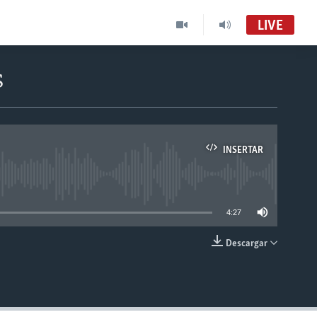
LIVE
s
INSERTAR
able
4:27
Descargar
INSERTAR