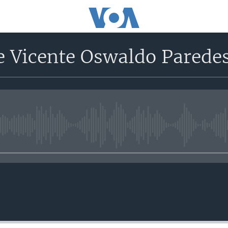
e Vicente Oswaldo Parede
No media source currently avail