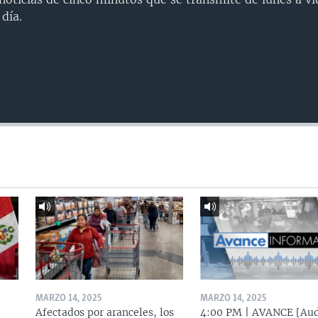
día.
MARZO 14, 2025
MARZO 14, 2025
Afectados por aranceles, los
4:00 PM | AVANCE [Aud