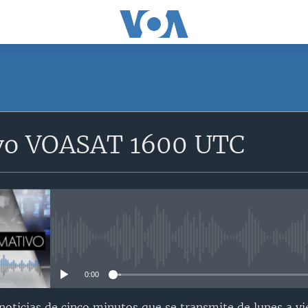
SUSCRÍBETE
vo VOASAT 1600 UTC
Suscríbase
No media source currently avail
0:00
oticias de cinco minutos que se transmite de lunes a vi