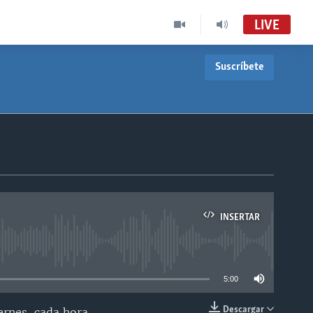
LIVE
Suscríbete
INSERTAR
able
5:00
Descargar
ernes, cada hora