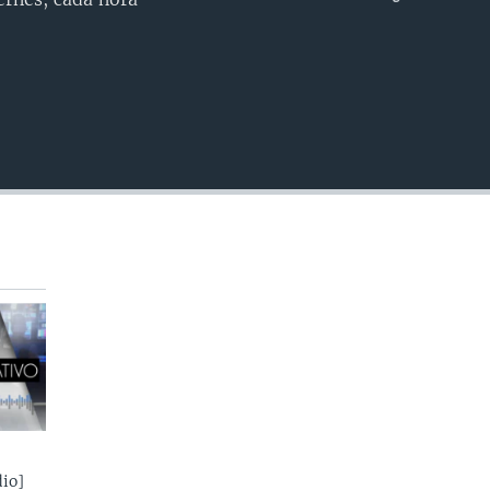
INSERTAR
io]