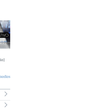
io]
isodios