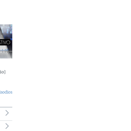
io]
isodios