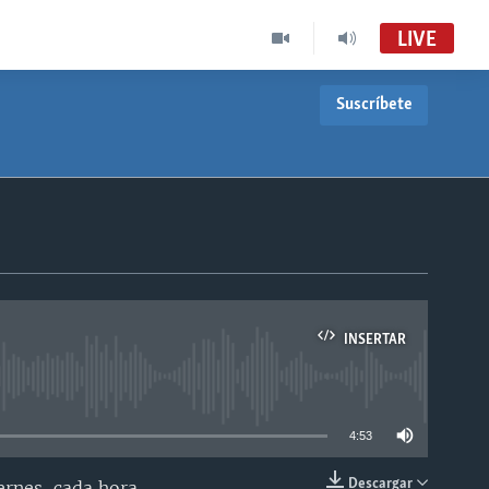
LIVE
Suscríbete
INSERTAR
able
4:53
Descargar
ernes, cada hora