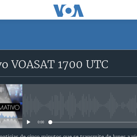
SUSCRÍBETE
vo VOASAT 1700 UTC
Suscríbase
No media source currently avail
0:00
oticias de cinco minutos que se transmite de lunes a vi