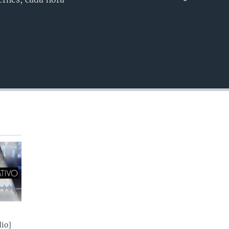
INSERTAR
io]