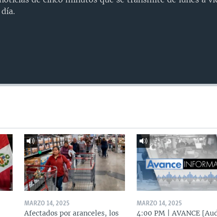
día.
MARZO 14, 2025
MARZO 14, 2025
Afectados por aranceles, los
4:00 PM | AVANCE [Aud