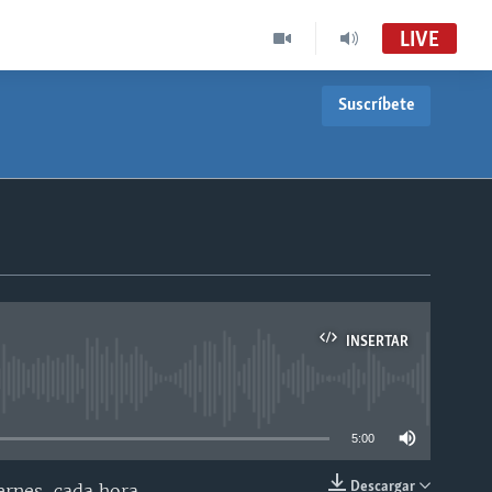
LIVE
Suscríbete
INSERTAR
able
5:00
Descargar
ernes, cada hora