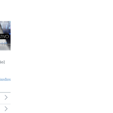
io]
isodios