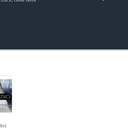
INSERTAR
io]