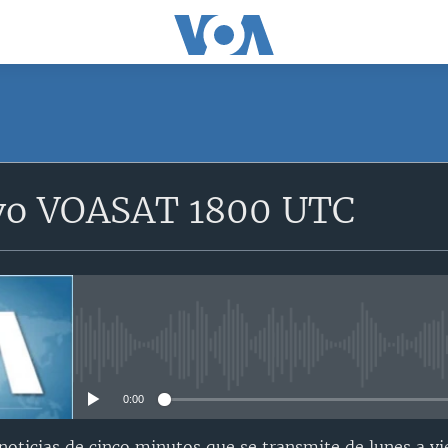
SUSCRÍBETE
vo VOASAT 1800 UTC
Suscríbase
No media source currently avail
0:00
oticias de cinco minutos que se transmite de lunes a vi