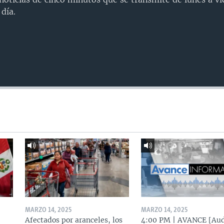
día.
MARZO 14, 2025
MARZO 14, 2025
Afectados por aranceles, los
4:00 PM | AVANCE [Aud