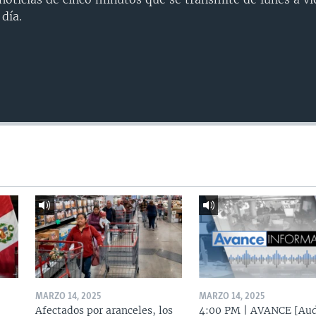
día.
MARZO 14, 2025
MARZO 14, 2025
Afectados por aranceles, los
4:00 PM | AVANCE [Aud