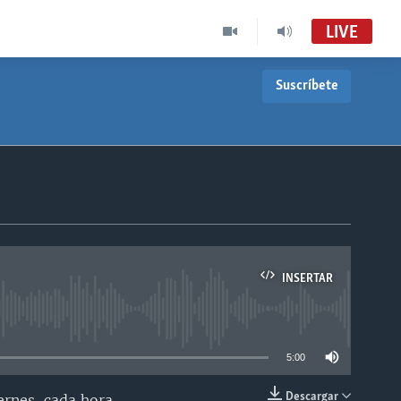
LIVE
Suscríbete
INSERTAR
able
5:00
Descargar
ernes, cada hora