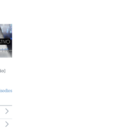
io]
isodios