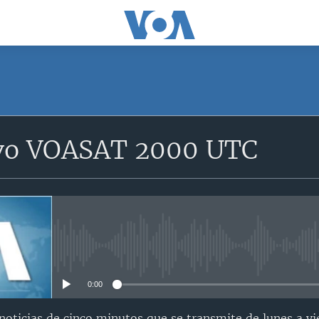
SUSCRÍBETE
vo VOASAT 2000 UTC
Suscríbase
No media source currently avail
0:00
oticias de cinco minutos que se transmite de lunes a vi