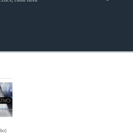
INSERTAR
io]