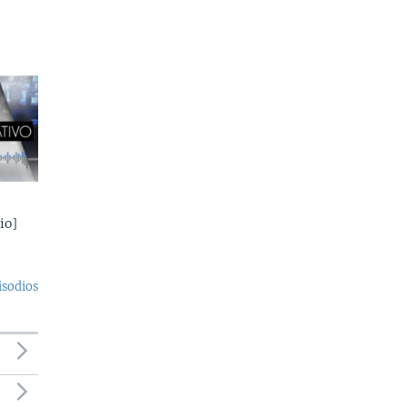
io]
isodios