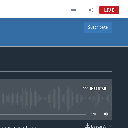
LIVE
Suscríbete
INSERTAR
able
5:00
Descargar
ernes, cada hora