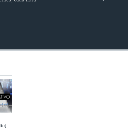
INSERTAR
io]