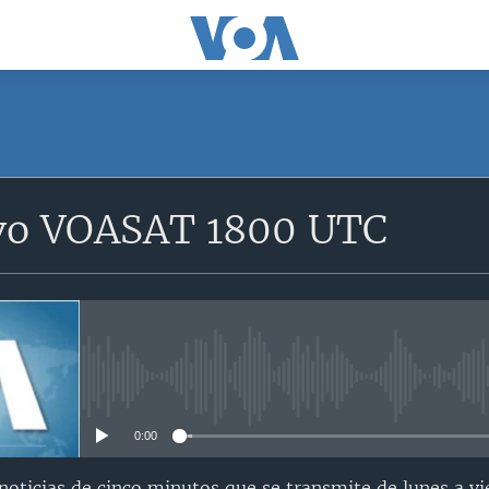
SUSCRÍBETE
vo VOASAT 1800 UTC
Suscríbase
No media source currently avail
0:00
oticias de cinco minutos que se transmite de lunes a vi