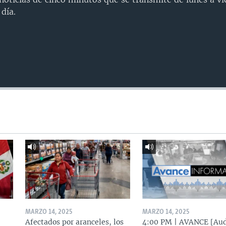
día.
MARZO 14, 2025
MARZO 14, 2025
Afectados por aranceles, los
4:00 PM | AVANCE [Aud