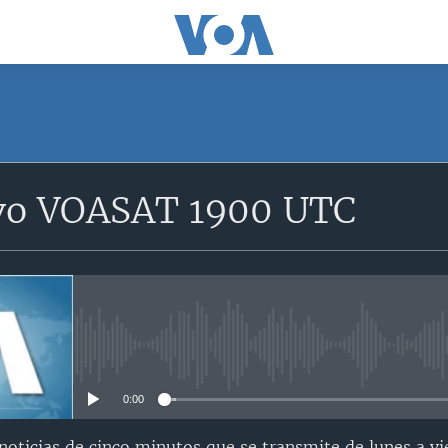
SUSCRÍBETE
vo VOASAT 1900 UTC
Suscríbase
No media source currently avail
0:00
oticias de cinco minutos que se transmite de lunes a vi