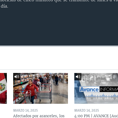
día.
MARZO 14, 2025
MARZO 14, 2025
Afectados por aranceles, los
4:00 PM | AVANCE [Aud