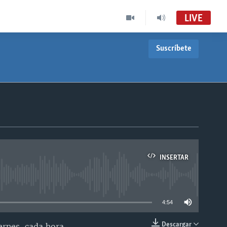
LIVE
Suscríbete
INSERTAR
able
4:54
Descargar
ernes, cada hora