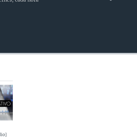
INSERTAR
io]