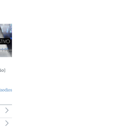
io]
isodios